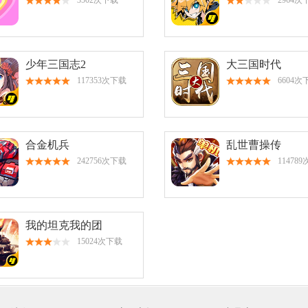
3502次下载
2964次
少年三国志2
大三国时代
117353次下载
6604次
合金机兵
乱世曹操传
242756次下载
11478
我的坦克我的团
15024次下载