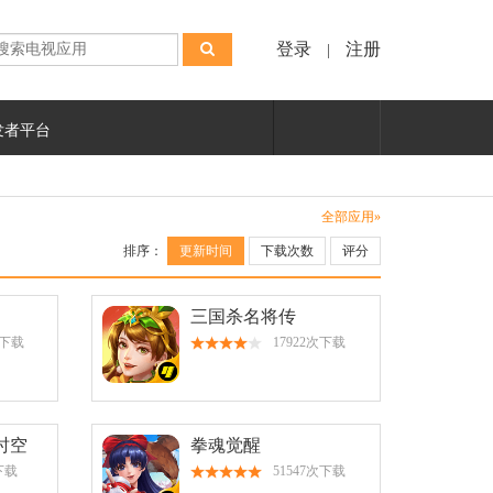
登录
注册
|
发者平台
全部应用»
排序：
更新时间
下载次数
评分
三国杀名将传
次下载
17922次下载
时空
拳魂觉醒
下载
51547次下载