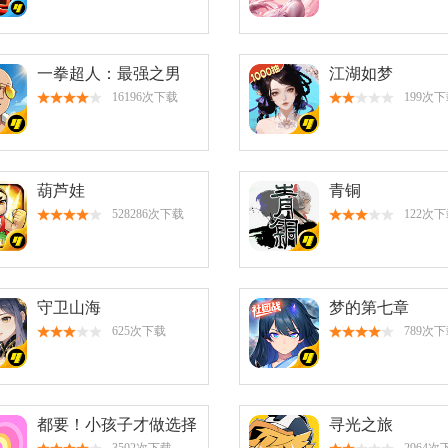
一拳超人：最强之男
江湖如梦
16196次下载
199次
葫芦娃
青铜
528286次下载
122次
守卫山海
梦的第七章
625次下载
789次
都要！小孩子才做选择
寻光之旅