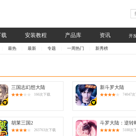
下载
安装教程
产品库
资讯
开
|
最热
|
最新
|
专题
|
一周热门
|
新秀榜
三国志幻想大陆
新斗罗大陆
166次下载
74047
胡莱三国2
斗罗大陆：逆转
263763次下载
5188次