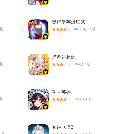
奥特曼英雄归来
下载
487794次下载
卢希达起源
下载
384次下载
功夫英雄
下载
1081次下载
女神联盟2