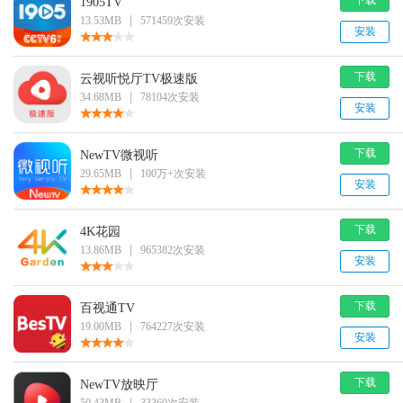
1905TV
|
13.53MB
571459次安装
安装
下载
云视听悦厅TV极速版
|
34.68MB
78104次安装
安装
下载
NewTV微视听
|
29.65MB
100万+次安装
安装
下载
4K花园
|
13.86MB
965382次安装
安装
下载
百视通TV
|
19.00MB
764227次安装
安装
下载
NewTV放映厅
|
50.43MB
33360次安装