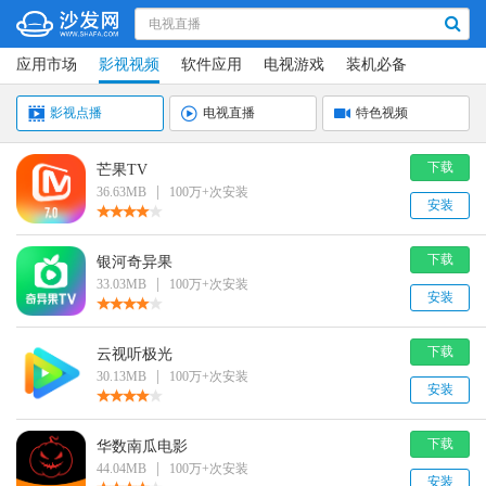
应用市场
影视视频
软件应用
电视游戏
装机必备
影视点播
电视直播
特色视频
下载
芒果TV
|
36.63MB
100万+次安装
安装
下载
银河奇异果
|
33.03MB
100万+次安装
安装
下载
云视听极光
|
30.13MB
100万+次安装
安装
下载
华数南瓜电影
|
44.04MB
100万+次安装
安装