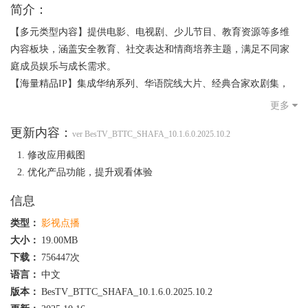
简介：
【多元类型内容】提供电影、电视剧、少儿节目、教育资源等多维
内容板块，涵盖安全教育、社交表达和情商培养主题，满足不同家
庭成员娱乐与成长需求。
【海量精品IP】集成华纳系列、华语院线大片、经典合家欢剧集，
以及小猪佩奇、嗨道奇、巧虎、贝瓦、汪汪队等广受喜爱的全球知
更多
名动画IP，覆盖全年龄段家庭观影需求。
更新内容：
【寓教于乐体验】依托持续更新的优质资源，将趣味与学习深度融
ver BesTV_BTTC_SHAFA_10.1.6.0.2025.10.2
合，激发各年龄段兴趣与潜能，助力家庭共同成长。
修改应用截图
优化产品功能，提升观看体验
信息
类型：
影视点播
大小：
19.00MB
下载：
756447次
语言：
中文
版本：
BesTV_BTTC_SHAFA_10.1.6.0.2025.10.2