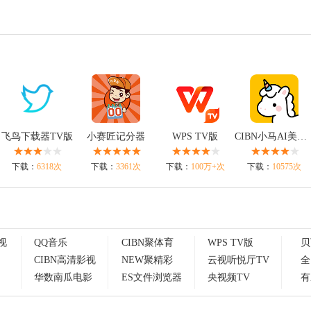
飞鸟下载器TV版
小赛匠记分器
WPS TV版
CIBN小马AI美术版
下载：
6318次
下载：
3361次
下载：
100万+次
下载：
10575次
视
QQ音乐
CIBN聚体育
WPS TV版
贝
CIBN高清影视
NEW聚精彩
云视听悦厅TV
全
华数南瓜电影
ES文件浏览器
央视频TV
有