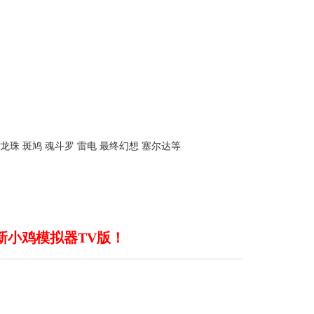
龙珠 斑鸠 魂斗罗 雷电 最终幻想 塞尔达等
新小鸡模拟器TV版！