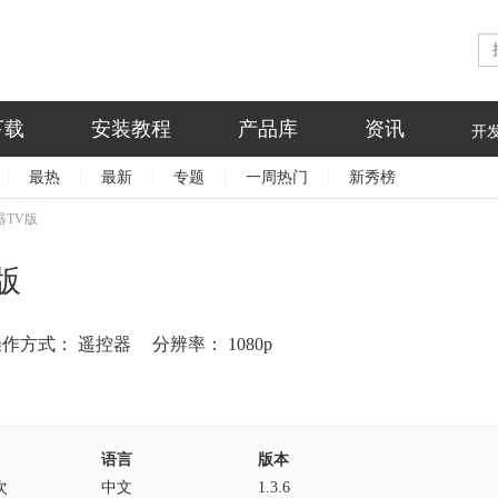
下载
安装教程
产品库
资讯
开
|
最热
|
最新
|
专题
|
一周热门
|
新秀榜
器TV版
版
操作方式：
遥控器
分辨率：
1080p
语言
版本
次
中文
1.3.6