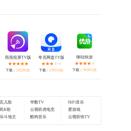
咪咕快游
雨燕投屏TV版
夸克网盘TV版
下载：
392015次
下载：
242293次
下载：
239314次
瓦儿歌
华数TV
HiFi音乐
民K歌
云视听虎电竞
爱游戏
乐斗地主
酷狗音乐
云视听快TV