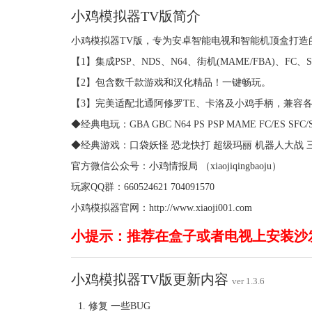
小鸡模拟器TV版简介
小鸡模拟器TV版，专为安卓智能电视和智能机顶盒打造
【1】集成PSP、NDS、N64、街机(MAME/FBA)、FC
【2】包含数千款游戏和汉化精品！一键畅玩。
【3】完美适配北通阿修罗TE、卡洛及小鸡手柄，兼容
◆经典电玩：GBA GBC N64 PS PSP MAME FC/ES SFC/
◆经典游戏：口袋妖怪 恐龙快打 超级玛丽 机器人大战 三
官方微信公众号：小鸡情报局 （xiaojiqingbaoju）
玩家QQ群：660524621 704091570
小鸡模拟器官网：http://www.xiaoji001.com
小提示：推荐在盒子或者电视上安装沙
小鸡模拟器TV版更新内容
ver 1.3.6
修复 一些BUG