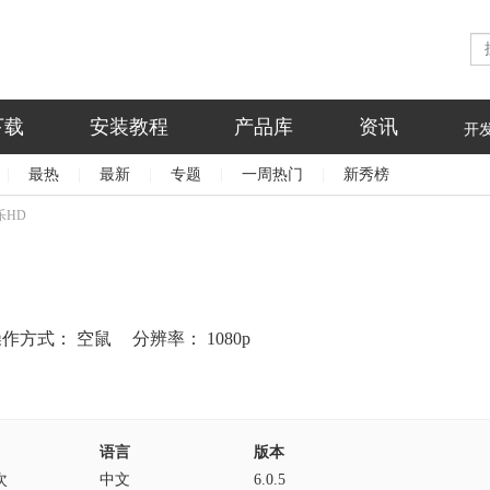
下载
安装教程
产品库
资讯
开
|
最热
|
最新
|
专题
|
一周热门
|
新秀榜
乐HD
操作方式：
空鼠
分辨率：
1080p
语言
版本
次
中文
6.0.5