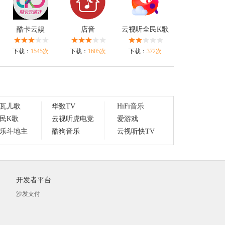
酷卡云娱
店音
云视听全民K歌
下载：
1545次
下载：
1605次
下载：
372次
瓦儿歌
华数TV
HiFi音乐
民K歌
云视听虎电竞
爱游戏
乐斗地主
酷狗音乐
云视听快TV
开发者平台
沙发支付