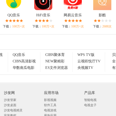
QQ音乐
HiFi音乐
网易云音乐
影酷
下载：
100万+次
下载：
100万+次
下载：
100万+次
下载：
2688次
视
QQ音乐
CIBN聚体育
WPS TV版
贝
CIBN高清影视
NEW聚精彩
云视听悦厅TV
全
华数南瓜电影
ES文件浏览器
央视频TV
有
沙发网
应用市场
产品库
沙发管家
影视视频
智能电视
沙发桌面
软件工具
电视盒子
沙发电视精灵
电视游戏
安装教程
最热应用