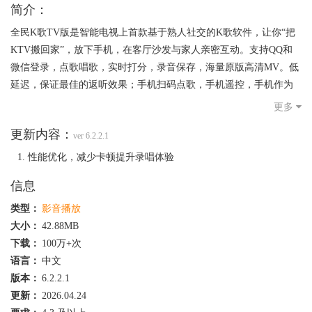
简介：
全民K歌TV版是智能电视上首款基于熟人社交的K歌软件，让你“把
KTV搬回家”，放下手机，在客厅沙发与家人亲密互动。支持QQ和
微信登录，点歌唱歌，实时打分，录音保存，海量原版高清MV。低
延迟，保证最佳的返听效果；手机扫码点歌，手机遥控，手机作为
麦克风统统不是梦。欢迎小伙伴们携亲朋好友踊跃来玩！
更多
更新内容：
ver 6.2.2.1
性能优化，减少卡顿提升录唱体验
信息
类型：
影音播放
大小：
42.88MB
下载：
100万+次
语言：
中文
版本：
6.2.2.1
更新：
2026.04.24