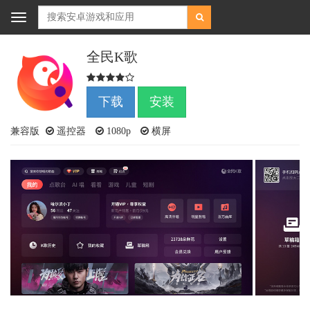
Toggle
navigation
全民K歌
下载
安装
兼容版
遥控器
1080p
横屏