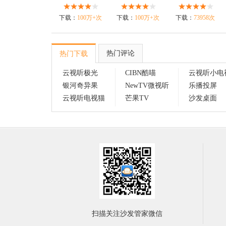
下载：
100万+次
下载：
100万+次
下载：
73958次
热门评论
热门下载
云视听极光
CIBN酷喵
云视听小电
银河奇异果
NewTV微视听
乐播投屏
云视听电视猫
芒果TV
沙发桌面
扫描关注沙发管家微信