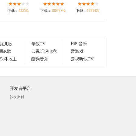
下载：
4225次
下载：
100万+次
下载：
17814次
瓦儿歌
华数TV
HiFi音乐
民K歌
云视听虎电竞
爱游戏
乐斗地主
酷狗音乐
云视听快TV
开发者平台
沙发支付