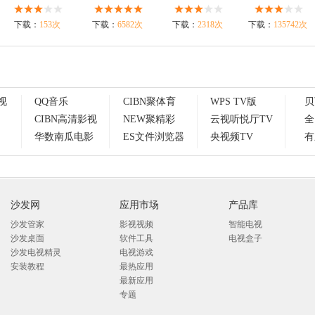
下载：
153次
下载：
6582次
下载：
2318次
下载：
135742次
视
QQ音乐
CIBN聚体育
WPS TV版
贝
CIBN高清影视
NEW聚精彩
云视听悦厅TV
全
华数南瓜电影
ES文件浏览器
央视频TV
有
沙发网
应用市场
产品库
沙发管家
影视视频
智能电视
沙发桌面
软件工具
电视盒子
沙发电视精灵
电视游戏
安装教程
最热应用
最新应用
专题