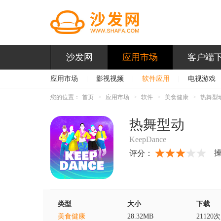
沙发网
应用市场
客户端
应用市场
|
影视视频
|
软件应用
|
电视游戏
您的位置：
首页
应用市场
软件
美食健康
热舞型
热舞型动
KeepDance
评分：
类型
大小
下载
美食健康
28.32MB
21120次