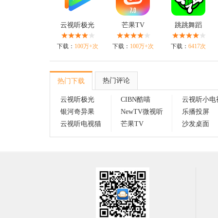
云视听极光
芒果TV
跳跳舞蹈
下载：
100万+次
下载：
100万+次
下载：
6417次
热门评论
热门下载
云视听极光
CIBN酷喵
云视听小电
银河奇异果
NewTV微视听
乐播投屏
云视听电视猫
芒果TV
沙发桌面