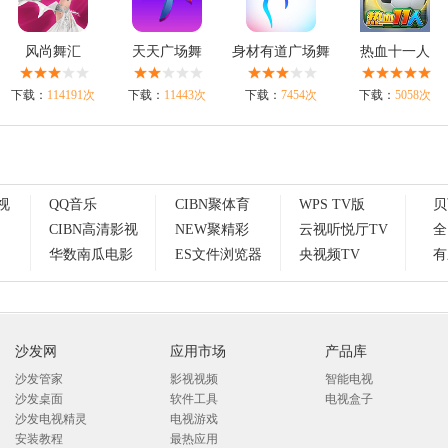
风尚舞汇
天天广场舞
身材有道广场舞
热血十一人
下载：
114191次
下载：
11443次
下载：
7454次
下载：
5058次
视
QQ音乐
CIBN聚体育
WPS TV版
贝
CIBN高清影视
NEW聚精彩
云视听悦厅TV
全
华数南瓜电影
ES文件浏览器
央视频TV
有
沙发网
应用市场
产品库
沙发管家
影视视频
智能电视
沙发桌面
软件工具
电视盒子
沙发电视精灵
电视游戏
安装教程
最热应用