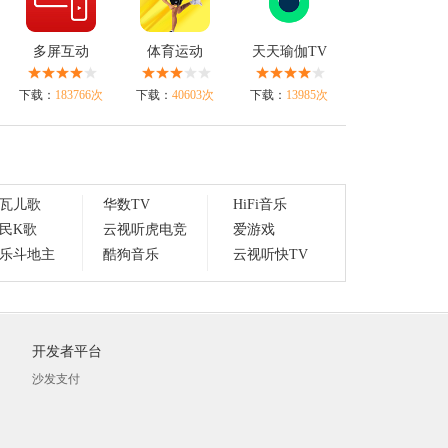
多屏互动
体育运动
天天瑜伽TV
下载：
183766次
下载：
40603次
下载：
13985次
瓦儿歌
华数TV
HiFi音乐
民K歌
云视听虎电竞
爱游戏
乐斗地主
酷狗音乐
云视听快TV
开发者平台
沙发支付