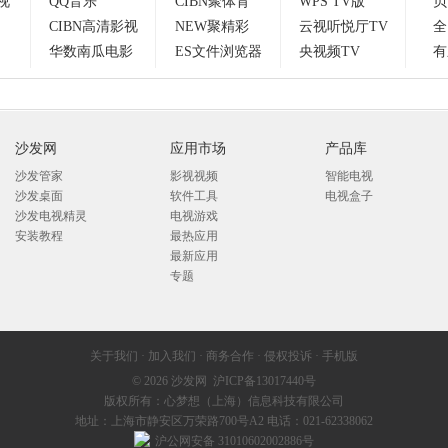
视
QQ音乐
CIBN聚体育
WPS TV版
贝
CIBN高清影视
NEW聚精彩
云视听悦厅TV
全
华数南瓜电影
ES文件浏览器
央视频TV
有
沙发网
应用市场
产品库
沙发管家
影视视频
智能电视
沙发桌面
软件工具
电视盒子
沙发电视精灵
电视游戏
安装教程
最热应用
最新应用
专题
关于我们
·
加入我们
·
商务合作
·
侵权投诉
·
手机版
© 2026
沙发网
沪ICP备13017440号
版权所有：心梦想（上海）信息科技有限公司
地址：上海市静安区万荣路700号A2 电话：021-62338062
沪公网安备 31010602002886号