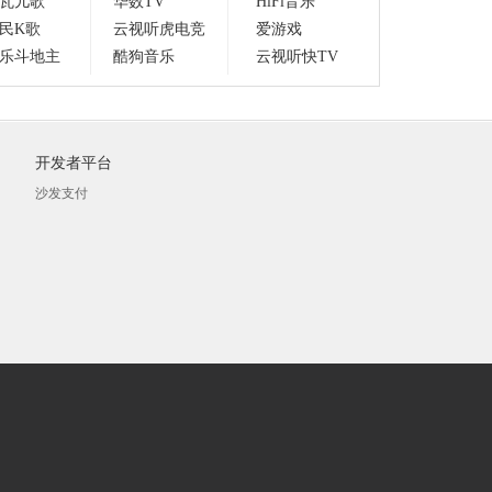
瓦儿歌
华数TV
HiFi音乐
民K歌
云视听虎电竞
爱游戏
乐斗地主
酷狗音乐
云视听快TV
开发者平台
沙发支付