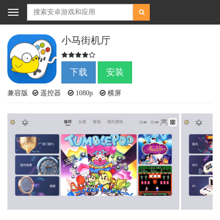
Toggle
navigation
小马街机厅
下载
安装
兼容版
遥控器
1080p
横屏