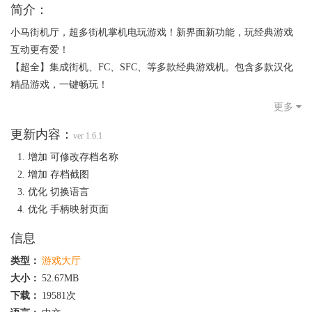
简介：
小马街机厅，超多街机掌机电玩游戏！新界面新功能，玩经典游戏
互动更有爱！
【超全】集成街机、FC、SFC、等多款经典游戏机。包含多款汉化
精品游戏，一键畅玩！
【超简单】下载安装一键完成，游戏和主机分类一目了然！
更多
【超快速】免费高速下载，支持多任务多线程同时下载！
更新内容：
【超懂你】支持存档/云存档，支持本地游戏，支持小鸡手柄！
ver 1.6.1
增加 可修改存档名称
增加 存档截图
优化 切换语言
优化 手柄映射页面
信息
类型：
游戏大厅
大小：
52.67MB
下载：
19581次