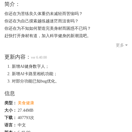
简介：
你还在为苦练良久体重仍未减轻而苦恼吗？
你还在为自己摸索越练越迷茫而沮丧吗？
你还在为不知如何塑造完美身材而困惑不已吗？
赶快打开身材有道，加入科学健身的新潮流吧。
科学化的训练课程，极佳的健身减肥效果！这里有高效燃脂减肥的
更多
有氧操，有助你完美塑形的活力尊巴舞，有纤体减压提升气质的瑜
更新内容：
伽，还有超超超多课程内容等你发掘。还等什么？赶快加入身材有
ver 6.40.00
道，与众多教练老师不惧风、不怕雨，一起燃烧卡路里。
新增AI健身数字人；
新增AI卡路里相机功能；
对部分功能已知bug优化。
信息
类型：
美食健康
大小：
27.44MB
下载：
407793次
语言：
中文