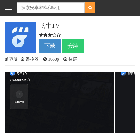
Toggle
navigation
飞牛TV
下载
安装
兼容版
遥控器
1080p
横屏