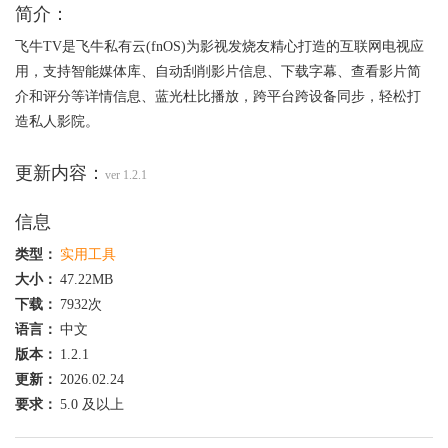
简介：
飞牛TV是飞牛私有云(fnOS)为影视发烧友精心打造的互联网电视应
用，支持智能媒体库、自动刮削影片信息、下载字幕、查看影片简
介和评分等详情信息、蓝光杜比播放，跨平台跨设备同步，轻松打
造私人影院。
更新内容：
ver 1.2.1
信息
类型：
实用工具
大小：
47.22MB
下载：
7932次
语言：
中文
版本：
1.2.1
更新：
2026.02.24
要求：
5.0 及以上