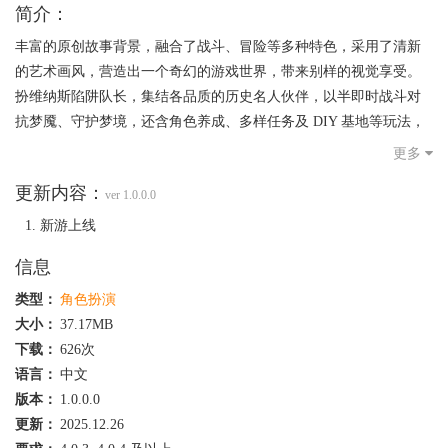
简介：
丰富的原创故事背景，融合了战斗、冒险等多种特色，采用了清新
的艺术画风，营造出一个奇幻的游戏世界，带来别样的视觉享受。
扮维纳斯陷阱队长，集结各品质的历史名人伙伴，以半即时战斗对
抗梦魇、守护梦境，还含角色养成、多样任务及 DIY 基地等玩法，
画风融合梦境虚幻元素，叙事沉浸，速来对战。
更多
更新内容：
ver 1.0.0.0
新游上线
信息
类型：
角色扮演
大小：
37.17MB
下载：
626次
语言：
中文
版本：
1.0.0.0
更新：
2025.12.26